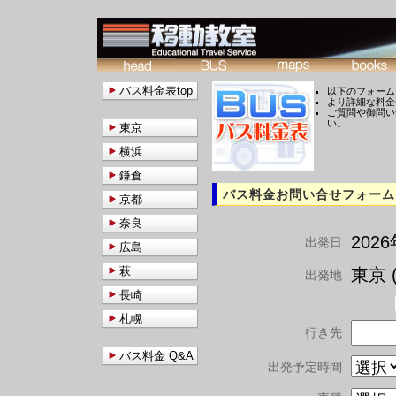
バス料金表top
以下のフォーム
より詳細な料金
ご質問や御問い
い。
東京
横浜
鎌倉
バス料金お問い合せフォーム
京都
奈良
202
出発日
広島
萩
東京 (
出発地
長崎
札幌
行き先
バス料金 Q&A
出発予定時間