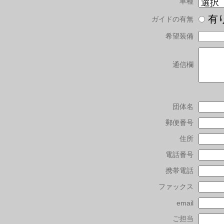
車種
有
ガイドの有無
希望装備
通信欄
団体名
郵便番号
住所
電話番号
携帯電話
ファックス
email
ご担当