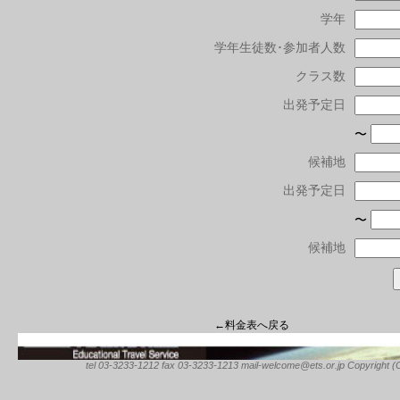
学年
学年生徒数･参加者人数
クラス数
出発予定日
〜
候補地
出発予定日
〜
候補地
←料金表へ戻る
tel 03-3233-1212 fax 03-3233-1213 mail-welcome@ets.or.jp Copyright (C) 