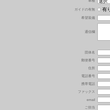
車種
有
ガイドの有無
希望装備
通信欄
団体名
郵便番号
住所
電話番号
携帯電話
ファックス
email
ご担当