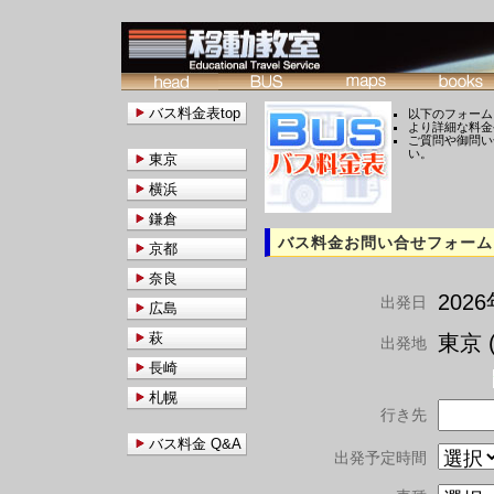
バス料金表top
以下のフォーム
より詳細な料金
ご質問や御問い
い。
東京
横浜
鎌倉
バス料金お問い合せフォーム
京都
奈良
202
出発日
広島
萩
東京 (
出発地
長崎
札幌
行き先
バス料金 Q&A
出発予定時間