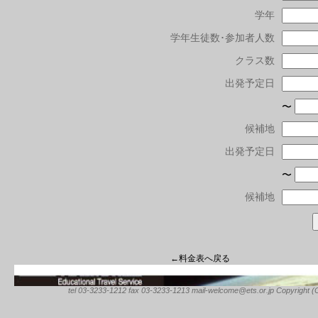
学年
学年生徒数･参加者人数
クラス数
出発予定日
〜
候補地
出発予定日
〜
候補地
←料金表へ戻る
tel 03-3233-1212 fax 03-3233-1213 mail-welcome@ets.or.jp Copyright (C) 