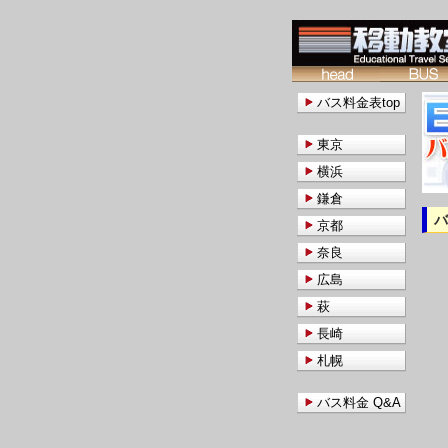
バス料金表top
東京
横浜
鎌倉
京都
奈良
広島
萩
長崎
札幌
バス料金 Q&A