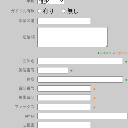
車種
有り
無し
ガイドの有無
希望装備
通信欄
★必須項目
★いずれか
団体名
★
郵便番号
★
住所
★
電話番号
★
携帯電話
★
ファックス
★
email
ご担当