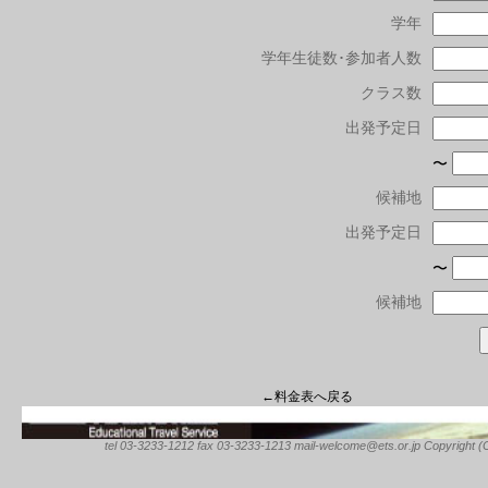
学年
学年生徒数･参加者人数
クラス数
出発予定日
〜
候補地
出発予定日
〜
候補地
←料金表へ戻る
tel 03-3233-1212 fax 03-3233-1213 mail-welcome@ets.or.jp Copyright (C) 