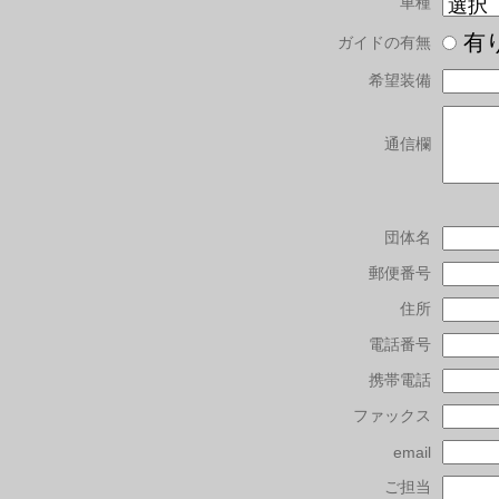
車種
有
ガイドの有無
希望装備
通信欄
団体名
郵便番号
住所
電話番号
携帯電話
ファックス
email
ご担当