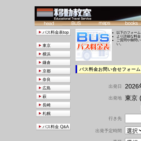
バス料金表top
以下のフォーム
より詳細な料金
ご質問や御問い
い。
東京
横浜
鎌倉
バス料金お問い合せフォーム
京都
奈良
202
出発日
広島
萩
東京 (
出発地
長崎
札幌
行き先
バス料金 Q&A
出発予定時間