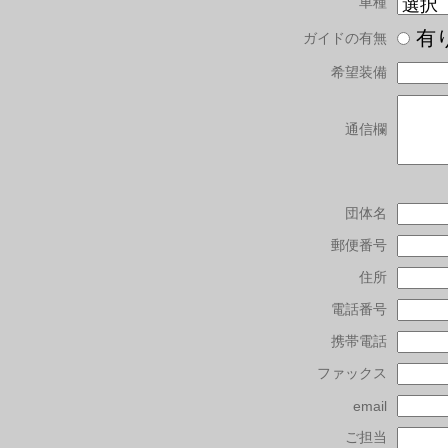
車種
有
ガイドの有無
希望装備
通信欄
団体名
郵便番号
住所
電話番号
携帯電話
ファックス
email
ご担当