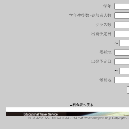
学年
学年生徒数･参加者人数
クラス数
出発予定日
〜
候補地
出発予定日
〜
候補地
←料金表へ戻る
tel 03-3233-1212 fax 03-3233-1213 mail-welcome@ets.or.jp Copyright (C) 