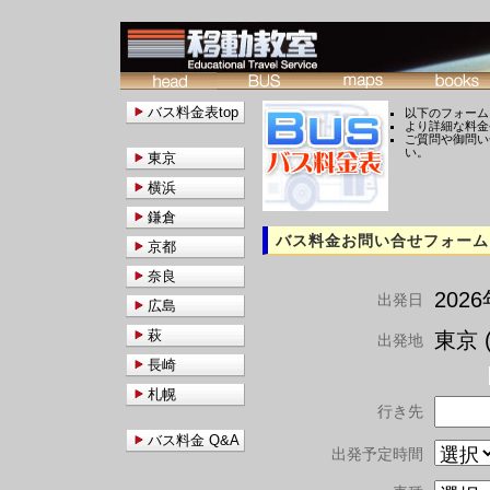
バス料金表top
以下のフォーム
より詳細な料金
ご質問や御問い
い。
東京
横浜
鎌倉
バス料金お問い合せフォーム
京都
奈良
202
出発日
広島
萩
東京 (
出発地
長崎
札幌
行き先
バス料金 Q&A
出発予定時間