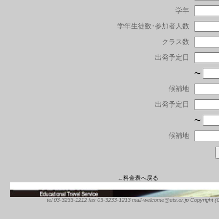
学年
学年生徒数･参加者人数
クラス数
出発予定日
〜
候補地
出発予定日
〜
候補地
←料金表へ戻る
tel 03-3233-1212 fax 03-3233-1213 mail-welcome@ets.or.jp Copyright (C) 