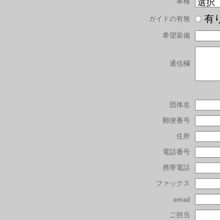
車種
有
ガイドの有無
希望装備
通信欄
団体名
郵便番号
住所
電話番号
携帯電話
ファックス
email
ご担当