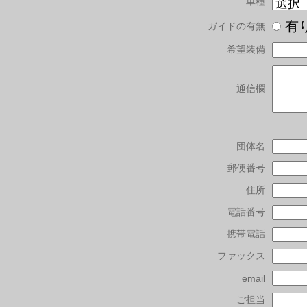
車種
有
ガイドの有無
希望装備
通信欄
団体名
郵便番号
住所
電話番号
携帯電話
ファックス
email
ご担当