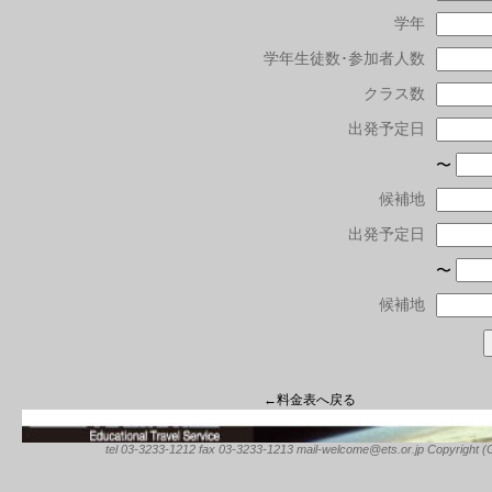
学年
学年生徒数･参加者人数
クラス数
出発予定日
〜
候補地
出発予定日
〜
候補地
←料金表へ戻る
tel 03-3233-1212 fax 03-3233-1213 mail-welcome@ets.or.jp Copyright (C) 