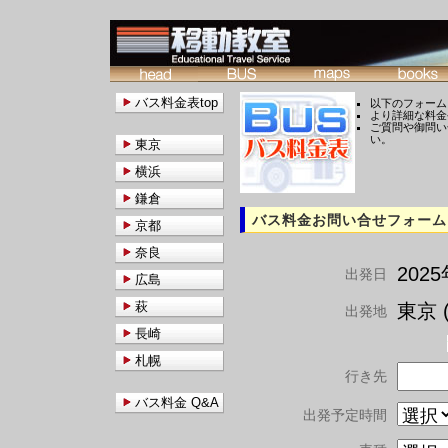
バス料金表top
以下のフォーム
より詳細な料金
ご質問や御問い
い。
東京
横浜
鎌倉
バス料金お問い合せフォーム
京都
奈良
202
出発日
広島
萩
東京 (
出発地
長崎
札幌
行き先
バス料金 Q&A
出発予定時間