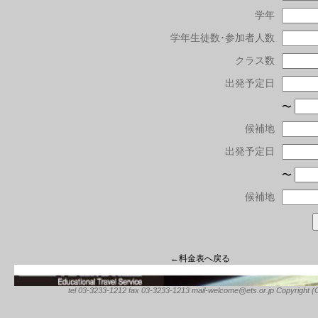
学年
学年生徒数･参加者人数
クラス数
出発予定日
〜
候補地
出発予定日
〜
候補地
←料金表へ戻る
tel 03-3233-1212 fax 03-3233-1213 mail-welcome@ets.or.jp Copyright (C) 