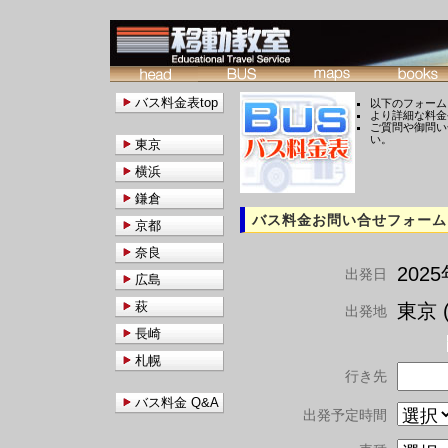
バス料金表top
以下のフォーム
より詳細な料金
ご質問や御問い
い。
東京
横浜
鎌倉
バス料金お問い合せフォーム
京都
奈良
202
出発日
広島
萩
東京 (
出発地
長崎
札幌
行き先
バス料金 Q&A
出発予定時間