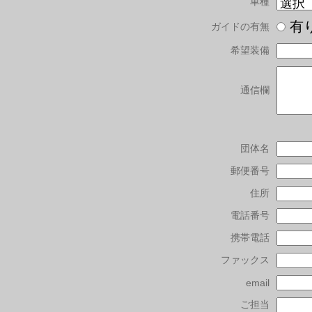
車種
有
ガイドの有無
希望装備
通信欄
団体名
郵便番号
住所
電話番号
携帯電話
ファックス
email
ご担当