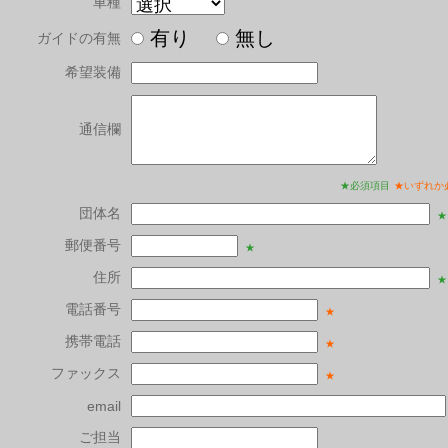
車種
有り
無し
ガイドの有無
希望装備
通信欄
★必須項目
★いずれか
団体名
★
郵便番号
★
住所
★
電話番号
★
携帯電話
★
ファックス
★
email
ご担当