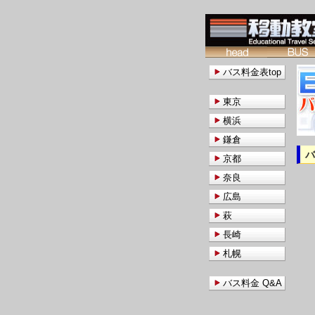
バス料金表top
東京
横浜
鎌倉
京都
奈良
広島
萩
長崎
札幌
バス料金 Q&A