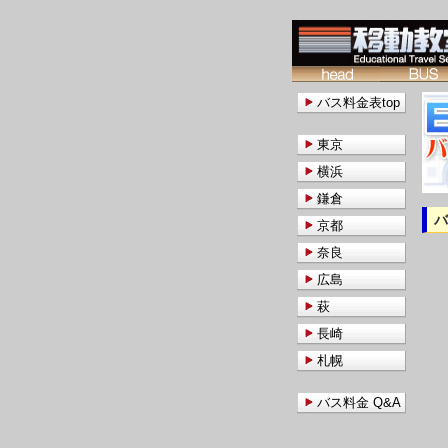
バス料金表top
東京
横浜
鎌倉
京都
奈良
広島
萩
長崎
札幌
バス料金 Q&A