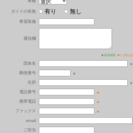
車種
有り
無し
ガイドの有無
希望装備
通信欄
★必須項目
★いずれか
団体名
★
郵便番号
★
住所
★
電話番号
★
携帯電話
★
ファックス
★
email
ご担当