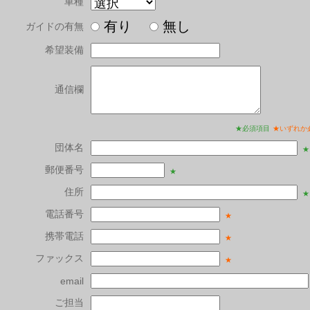
車種
有り
無し
ガイドの有無
希望装備
通信欄
★必須項目
★いずれか
団体名
★
郵便番号
★
住所
★
電話番号
★
携帯電話
★
ファックス
★
email
ご担当