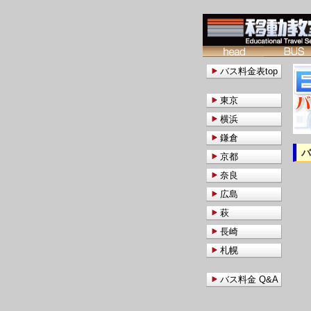
バス料金表top
東京
横浜
鎌倉
京都
奈良
広島
萩
長崎
札幌
バス料金 Q&A