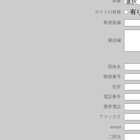
車種
有
ガイドの有無
希望装備
通信欄
団体名
郵便番号
住所
電話番号
携帯電話
ファックス
email
ご担当