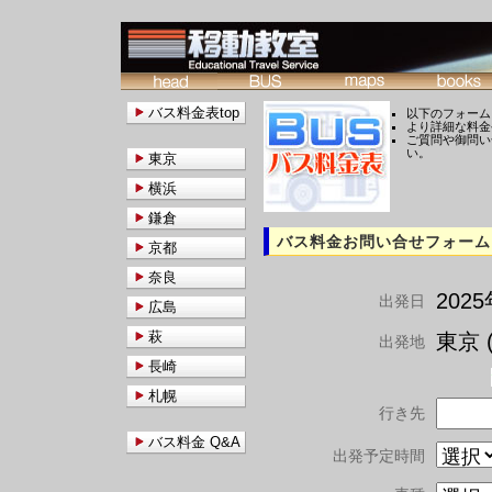
バス料金表top
以下のフォーム
より詳細な料金
ご質問や御問い
い。
東京
横浜
鎌倉
バス料金お問い合せフォーム
京都
奈良
202
出発日
広島
萩
東京 (
出発地
長崎
札幌
行き先
バス料金 Q&A
出発予定時間