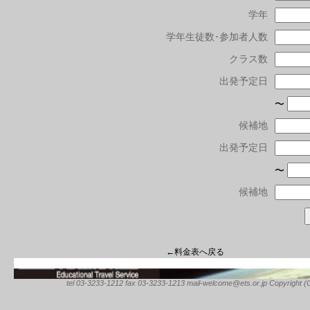
学年
学年生徒数･参加者人数
クラス数
出発予定日
〜
候補地
出発予定日
〜
候補地
←料金表へ戻る
tel 03-3233-1212 fax 03-3233-1213 mail-welcome@ets.or.jp Copyright (C) 