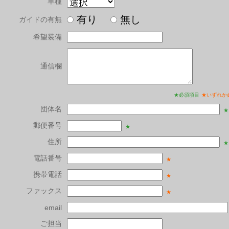
車種
有り
無し
ガイドの有無
希望装備
通信欄
★必須項目
★いずれか
団体名
★
郵便番号
★
住所
★
電話番号
★
携帯電話
★
ファックス
★
email
ご担当