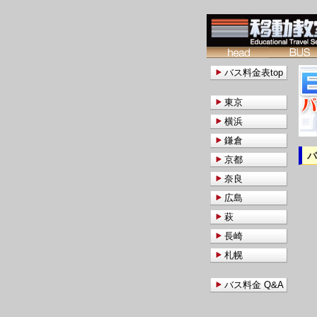
バス料金表top
東京
横浜
鎌倉
京都
奈良
広島
萩
長崎
札幌
バス料金 Q&A