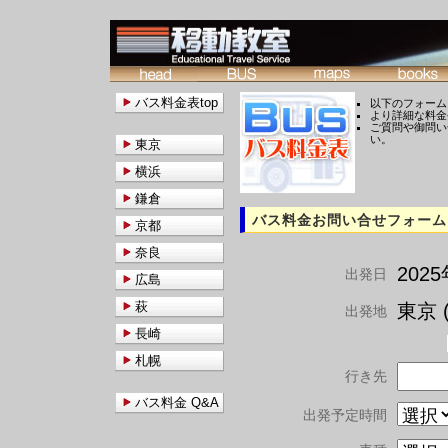
バス料金表top
以下のフォーム
より詳細な料金
ご質問や御問い
い。
東京
横浜
鎌倉
バス料金お問い合せフォーム
京都
奈良
202
出発日
広島
萩
東京 (
出発地
長崎
札幌
行き先
バス料金 Q&A
出発予定時間