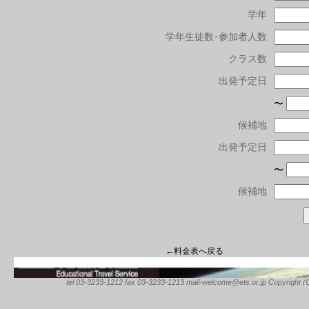
学年
学年生徒数･参加者人数
クラス数
出発予定日
〜
候補地
出発予定日
〜
候補地
←料金表へ戻る
tel 03-3233-1212 fax 03-3233-1213 mail-welcome@ets.or.jp Copyright (C) 