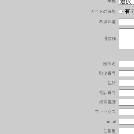
車種
有
ガイドの有無
希望装備
通信欄
団体名
郵便番号
住所
電話番号
携帯電話
ファックス
email
ご担当