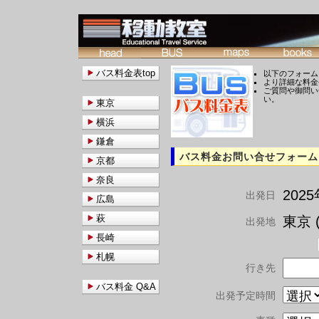
バス料金表top
以下のフォーム
より詳細な料金
ご質問や御問い
い。
東京
横浜
鎌倉
バス料金お問い合せフォーム
京都
奈良
202
出発日
広島
萩
東京 (
出発地
長崎
札幌
行き先
バス料金 Q&A
出発予定時間