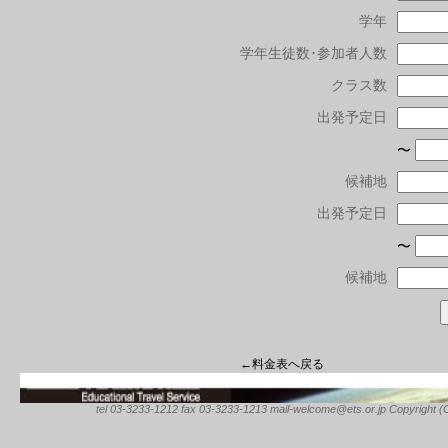
学年
学年生徒数･参加者人数
クラス数
出発予定日
〜
候補地
出発予定日
〜
候補地
←料金表へ戻る
tel 03-3233-1212 fax 03-3233-1213 mail-welcome@ets.or.jp Copyright (C) 