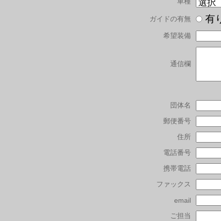
車種
有
ガイドの有無
希望装備
通信欄
団体名
郵便番号
住所
電話番号
携帯電話
ファックス
email
ご担当