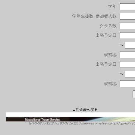
学年
学年生徒数･参加者人数
クラス数
出発予定日
〜
候補地
出発予定日
〜
候補地
←料金表へ戻る
tel 03-3233-1212 fax 03-3233-1213 mail-welcome@ets.or.jp Copyright (C) 