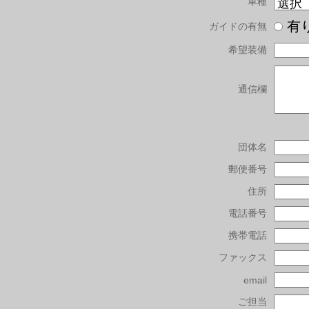
車種
有
ガイドの有無
希望装備
通信欄
団体名
郵便番号
住所
電話番号
携帯電話
ファックス
email
ご担当