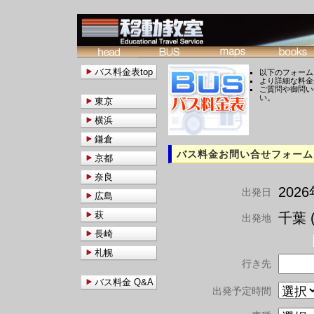
バス料金表top
以下のフォーム
より詳細な料金
ご質問や御問い
い。
東京
横浜
鎌倉
バス料金お問い合せフォーム
京都
奈良
202
出発日
広島
萩
千葉 (
出発地
長崎
札幌
行き先
バス料金 Q&A
出発予定時間