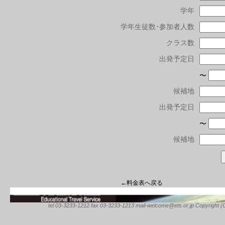
学年
学年生徒数･参加者人数
クラス数
出発予定日
〜
候補地
出発予定日
〜
候補地
←料金表へ戻る
tel 03-3233-1212 fax 03-3233-1213 mail-welcome@ets.or.jp Copyright (C) 