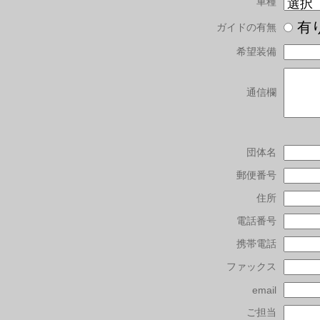
車種
有
ガイドの有無
希望装備
通信欄
団体名
郵便番号
住所
電話番号
携帯電話
ファックス
email
ご担当