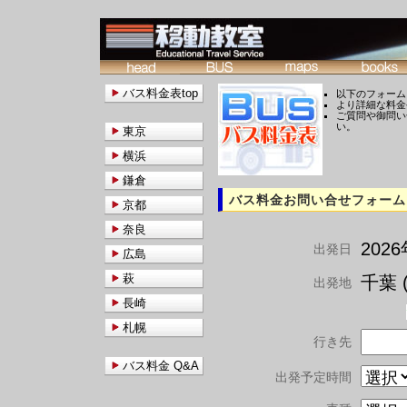
バス料金表top
以下のフォーム
より詳細な料金
ご質問や御問い
い。
東京
横浜
鎌倉
バス料金お問い合せフォーム
京都
奈良
202
出発日
広島
萩
千葉 (
出発地
長崎
札幌
行き先
バス料金 Q&A
出発予定時間