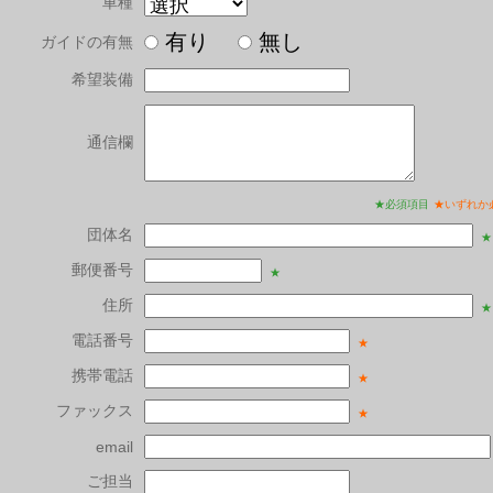
車種
有り
無し
ガイドの有無
希望装備
通信欄
★必須項目
★いずれか
団体名
★
郵便番号
★
住所
★
電話番号
★
携帯電話
★
ファックス
★
email
ご担当