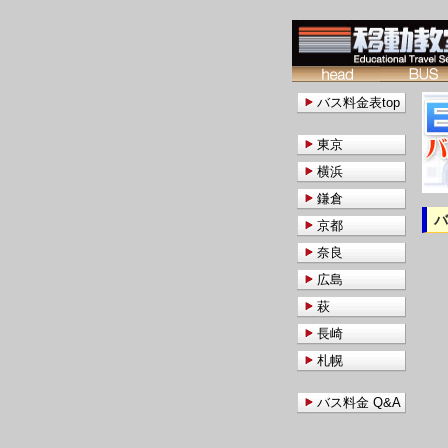
バス料金表top
東京
横浜
鎌倉
京都
奈良
広島
萩
長崎
札幌
バス料金 Q&A