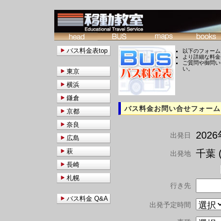
バス料金表top
以下のフォーム
より詳細な料金
ご質問や御問い
い。
東京
横浜
鎌倉
バス料金お問い合せフォーム
京都
奈良
202
出発日
広島
萩
千葉 (
出発地
長崎
札幌
行き先
バス料金 Q&A
出発予定時間