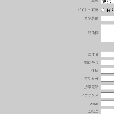
車種
有
ガイドの有無
希望装備
通信欄
団体名
郵便番号
住所
電話番号
携帯電話
ファックス
email
ご担当