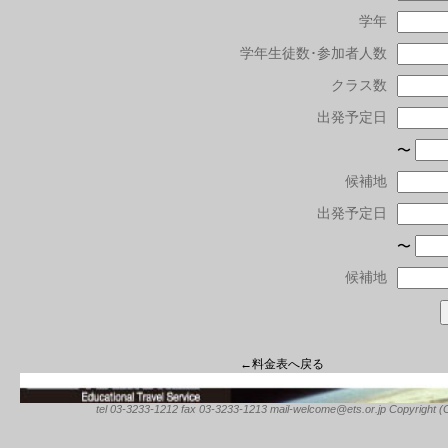
学年
学年生徒数･参加者人数
クラス数
出発予定日
〜
候補地
出発予定日
〜
候補地
←料金表へ戻る
tel 03-3233-1212 fax 03-3233-1213 mail-welcome@ets.or.jp Copyright (C) 