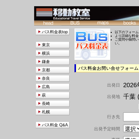
バス料金表top
以下のフォーム
より詳細な料金
ご質問や御問い
い。
東京
横浜
鎌倉
バス料金お問い合せフォーム
京都
奈良
202
出発日
広島
萩
千葉 (
出発地
長崎
札幌
行き先
バス料金 Q&A
出発予定時間