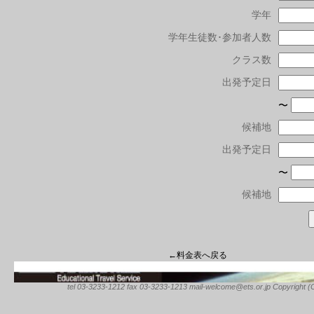
学年
学年生徒数･参加者人数
クラス数
出発予定日
〜
候補地
出発予定日
〜
候補地
←料金表へ戻る
tel 03-3233-1212 fax 03-3233-1213 mail-welcome@ets.or.jp Copyright (C) 