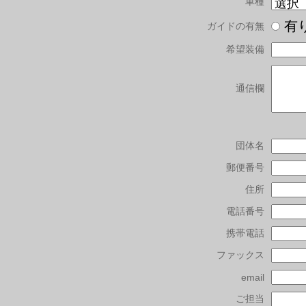
車種
有
ガイドの有無
希望装備
通信欄
団体名
郵便番号
住所
電話番号
携帯電話
ファックス
email
ご担当