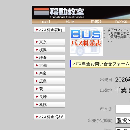
バス料金表top
以下のフォーム
より詳細な料金
ご質問や御問い
い。
東京
横浜
鎌倉
バス料金お問い合せフォーム
京都
奈良
202
出発日
広島
萩
千葉 (
出発地
長崎
札幌
行き先
バス料金 Q&A
出発予定時間