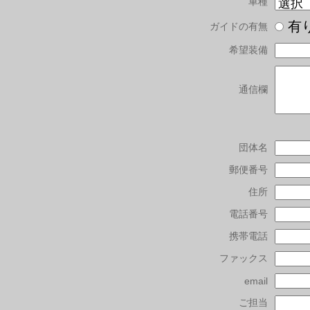
車種
有
ガイドの有無
希望装備
通信欄
団体名
郵便番号
住所
電話番号
携帯電話
ファックス
email
ご担当