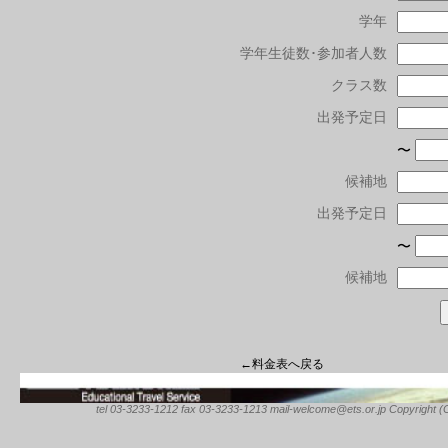
学年
学年生徒数･参加者人数
クラス数
出発予定日
〜
候補地
出発予定日
〜
候補地
←料金表へ戻る
tel 03-3233-1212 fax 03-3233-1213 mail-welcome@ets.or.jp Copyright (C) 