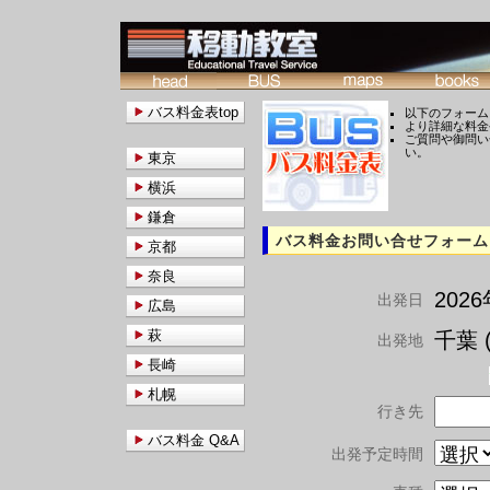
バス料金表top
以下のフォーム
より詳細な料金
ご質問や御問い
い。
東京
横浜
鎌倉
バス料金お問い合せフォーム
京都
奈良
202
出発日
広島
萩
千葉 (
出発地
長崎
札幌
行き先
バス料金 Q&A
出発予定時間