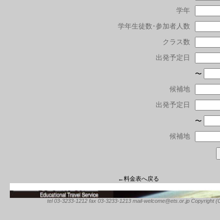
学年
学年生徒数･参加者人数
クラス数
出発予定日
〜
候補地
出発予定日
〜
候補地
←料金表へ戻る
tel 03-3233-1212 fax 03-3233-1213 mail-welcome@ets.or.jp Copyright (C) 