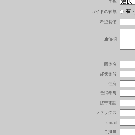
車種
有
ガイドの有無
希望装備
通信欄
団体名
郵便番号
住所
電話番号
携帯電話
ファックス
email
ご担当