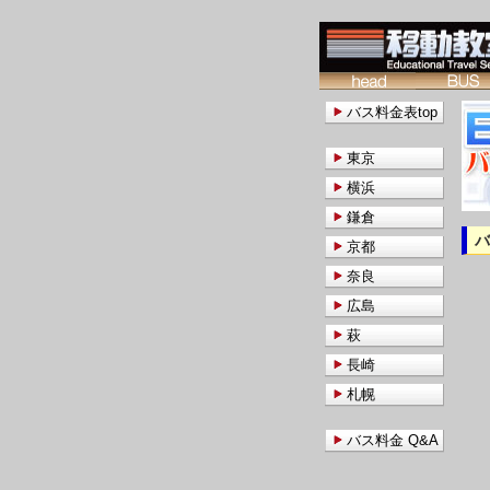
バス料金表top
東京
横浜
鎌倉
京都
奈良
広島
萩
長崎
札幌
バス料金 Q&A