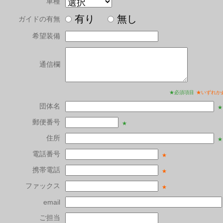
車種
有り
無し
ガイドの有無
希望装備
通信欄
★必須項目
★いずれか
団体名
★
郵便番号
★
住所
★
電話番号
★
携帯電話
★
ファックス
★
email
ご担当