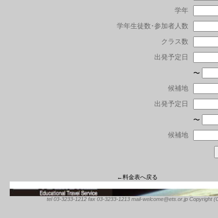
学年
学年生徒数･参加者人数
クラス数
出発予定日
〜
候補地
出発予定日
〜
候補地
←料金表へ戻る
tel 03-3233-1212 fax 03-3233-1213 mail-welcome@ets.or.jp Copyright (C) 