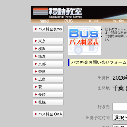
バス料金表top
以下のフォーム
より詳細な料金
ご質問や御問い
い。
東京
横浜
鎌倉
バス料金お問い合せフォーム
京都
奈良
202
出発日
広島
萩
千葉 (
出発地
長崎
札幌
行き先
バス料金 Q&A
出発予定時間