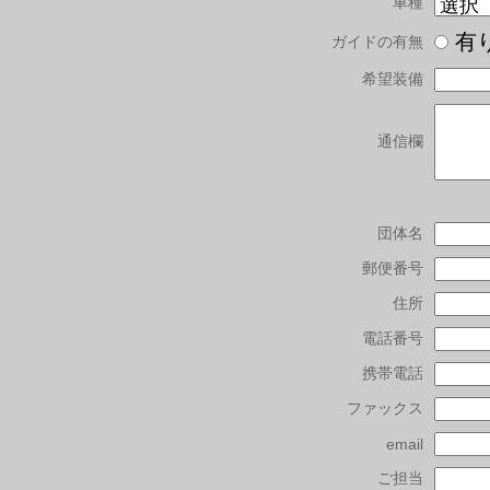
車種
有
ガイドの有無
希望装備
通信欄
団体名
郵便番号
住所
電話番号
携帯電話
ファックス
email
ご担当