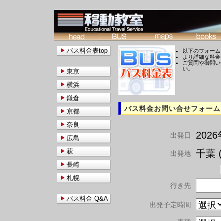
バス料金表top
以下のフォーム
より詳細な料金
ご質問や御問い
い。
東京
横浜
鎌倉
バス料金お問い合せフォーム
京都
奈良
202
出発日
広島
萩
千葉 (
出発地
長崎
札幌
行き先
バス料金 Q&A
出発予定時間