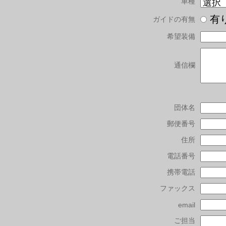
車種
有
ガイドの有無
希望装備
通信欄
団体名
郵便番号
住所
電話番号
携帯電話
ファックス
email
ご担当