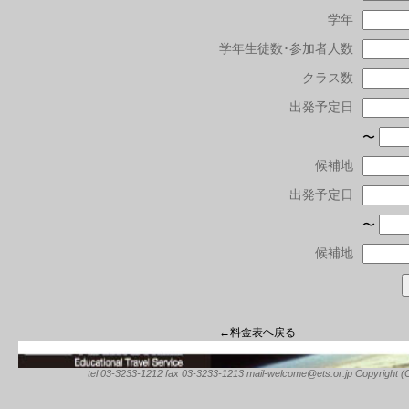
学年
学年生徒数･参加者人数
クラス数
出発予定日
〜
候補地
出発予定日
〜
候補地
←料金表へ戻る
tel 03-3233-1212 fax 03-3233-1213 mail-welcome@ets.or.jp Copyright (C) 