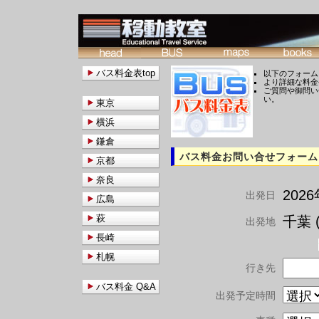
バス料金表top
以下のフォーム
より詳細な料金
ご質問や御問い
い。
東京
横浜
鎌倉
バス料金お問い合せフォーム
京都
奈良
202
出発日
広島
萩
千葉 (
出発地
長崎
札幌
行き先
バス料金 Q&A
出発予定時間