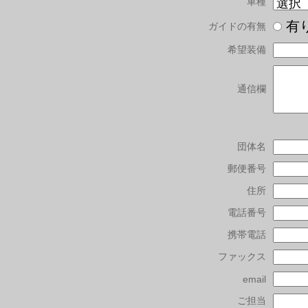
車種
有
ガイドの有無
希望装備
通信欄
団体名
郵便番号
住所
電話番号
携帯電話
ファックス
email
ご担当