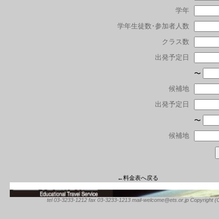
学年
学年生徒数･参加者人数
クラス数
出発予定日
〜
候補地
出発予定日
〜
候補地
←料金表へ戻る
tel 03-3233-1212 fax 03-3233-1213 mail-welcome@ets.or.jp Copyright (C) 