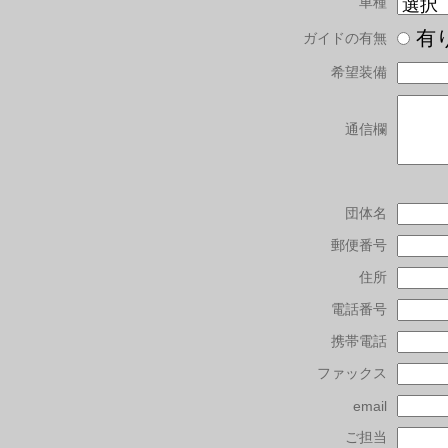
車種
有
ガイドの有無
希望装備
通信欄
団体名
郵便番号
住所
電話番号
携帯電話
ファックス
email
ご担当