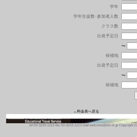
学年
学年生徒数･参加者人数
クラス数
出発予定日
〜
候補地
出発予定日
〜
候補地
←料金表へ戻る
tel 03-3233-1212 fax 03-3233-1213 mail-welcome@ets.or.jp Copyright (C) 