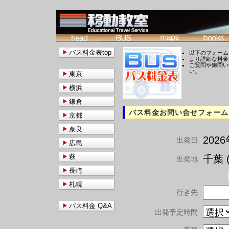
バス料金表top
以下のフォーム
より詳細な料金
ご質問や御問い
い。
東京
横浜
鎌倉
バス料金お問い合せフォーム
京都
奈良
202
出発日
広島
萩
千葉 (
出発地
長崎
札幌
行き先
バス料金 Q&A
出発予定時間