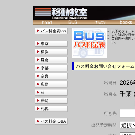
バス料金表top
以下のフォーム
より詳細な料金
ご質問や御問い
い。
東京
横浜
鎌倉
バス料金お問い合せフォーム
京都
奈良
202
出発日
広島
萩
千葉 (
出発地
長崎
札幌
行き先
バス料金 Q&A
出発予定時間