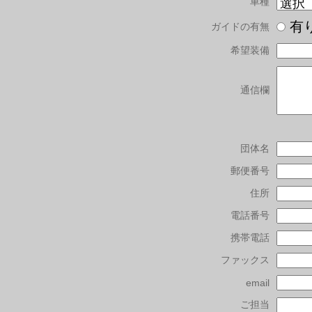
車種
有
ガイドの有無
希望装備
通信欄
団体名
郵便番号
住所
電話番号
携帯電話
ファックス
email
ご担当