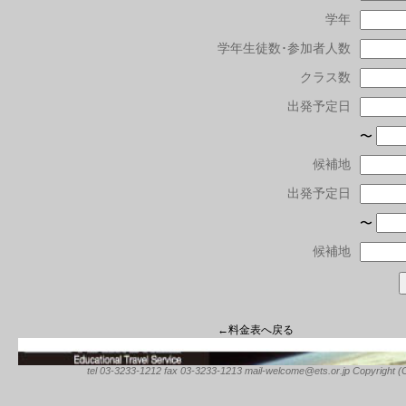
学年
学年生徒数･参加者人数
クラス数
出発予定日
〜
候補地
出発予定日
〜
候補地
←料金表へ戻る
tel 03-3233-1212 fax 03-3233-1213 mail-welcome@ets.or.jp Copyright (C) 