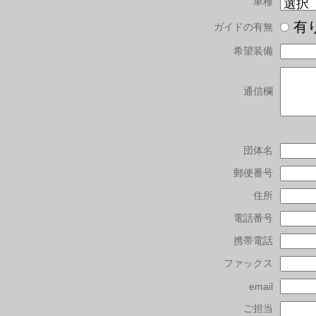
車種
有
ガイドの有無
希望装備
通信欄
団体名
郵便番号
住所
電話番号
携帯電話
ファックス
email
ご担当