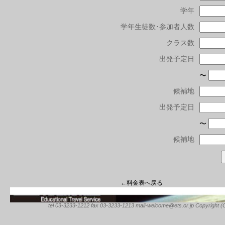
学年
学年生徒数･参加者人数
クラス数
出発予定日
〜
候補地
出発予定日
〜
候補地
←料金表へ戻る
tel 03-3233-1212 fax 03-3233-1213 mail-welcome@ets.or.jp Copyright (C) 