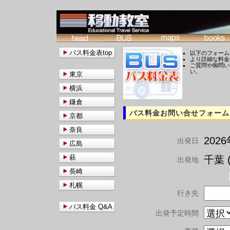
バス料金表top
以下のフォーム
より詳細な料金
ご質問や御問い
い。
東京
横浜
鎌倉
バス料金お問い合せフォーム
京都
奈良
202
出発日
広島
萩
千葉 (
出発地
長崎
札幌
行き先
バス料金 Q&A
出発予定時間