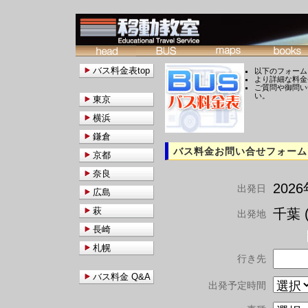
バス料金表top
以下のフォーム
より詳細な料金
ご質問や御問い
い。
東京
横浜
鎌倉
バス料金お問い合せフォーム
京都
奈良
202
出発日
広島
萩
千葉 (
出発地
長崎
札幌
行き先
バス料金 Q&A
出発予定時間