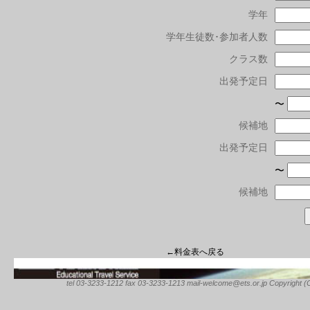
学年
学年生徒数･参加者人数
クラス数
出発予定日
〜
候補地
出発予定日
〜
候補地
←料金表へ戻る
tel 03-3233-1212 fax 03-3233-1213 mail-welcome@ets.or.jp Copyright (C) 