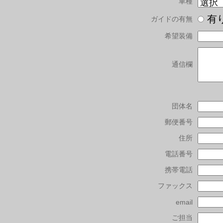
車種
有
ガイドの有無
希望装備
通信欄
団体名
郵便番号
住所
電話番号
携帯電話
ファックス
email
ご担当