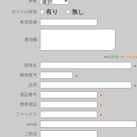
車種
有り
無し
ガイドの有無
希望装備
通信欄
★必須項目
★いずれか
団体名
★
郵便番号
★
住所
★
電話番号
★
携帯電話
★
ファックス
★
email
ご担当