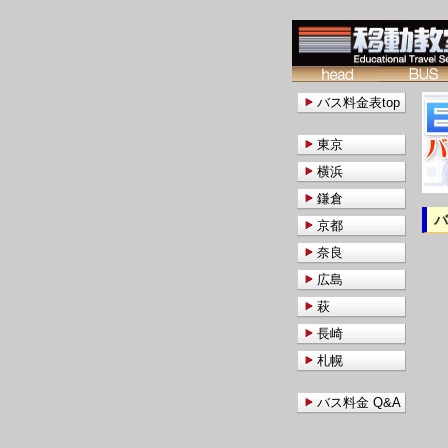
バス料金表top
東京
横浜
鎌倉
京都
奈良
広島
萩
長崎
札幌
バス料金 Q&A