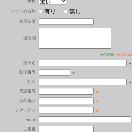
車種
有り
無し
ガイドの有無
希望装備
通信欄
★必須項目
★いずれか
団体名
★
郵便番号
★
住所
★
電話番号
★
携帯電話
★
ファックス
★
email
ご担当