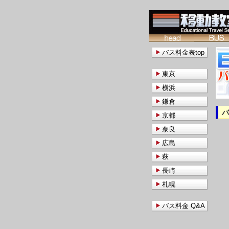
バス料金表top
東京
横浜
鎌倉
京都
奈良
広島
萩
長崎
札幌
バス料金 Q&A