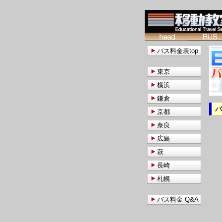
バス料金表top
東京
横浜
鎌倉
京都
奈良
広島
萩
長崎
札幌
バス料金 Q&A