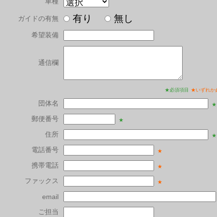
車種
有り
無し
ガイドの有無
希望装備
通信欄
★必須項目
★いずれか
団体名
★
郵便番号
★
住所
★
電話番号
★
携帯電話
★
ファックス
★
email
ご担当