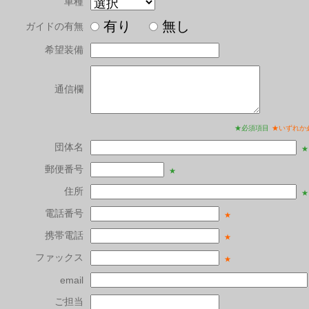
車種
有り
無し
ガイドの有無
希望装備
通信欄
★必須項目
★いずれか
団体名
★
郵便番号
★
住所
★
電話番号
★
携帯電話
★
ファックス
★
email
ご担当