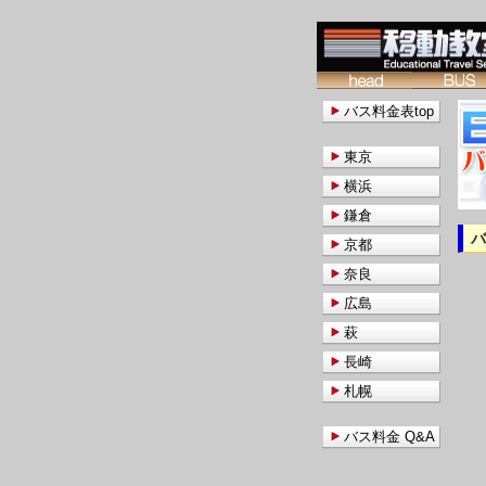
バス料金表top
東京
横浜
鎌倉
京都
奈良
広島
萩
長崎
札幌
バス料金 Q&A