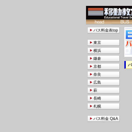
バス料金表top
東京
横浜
鎌倉
京都
奈良
広島
萩
長崎
札幌
バス料金 Q&A