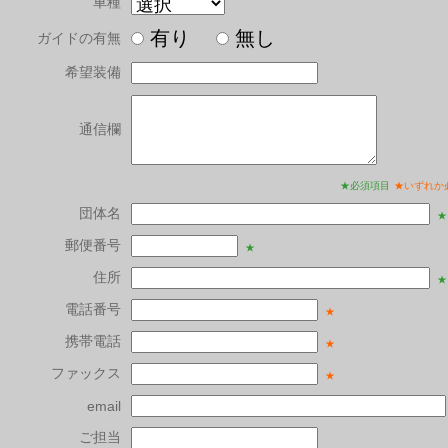
車種
有り
無し
ガイドの有無
希望装備
通信欄
★必須項目
★いずれか
団体名
★
郵便番号
★
住所
★
電話番号
★
携帯電話
★
ファックス
★
email
ご担当