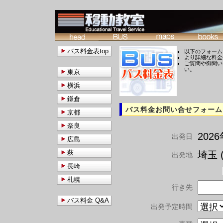
バス料金表top
以下のフォーム
より詳細な料金
ご質問や御問い
い。
東京
横浜
鎌倉
バス料金お問い合せフォーム
京都
奈良
202
出発日
広島
萩
埼玉 (
出発地
長崎
札幌
行き先
バス料金 Q&A
出発予定時間