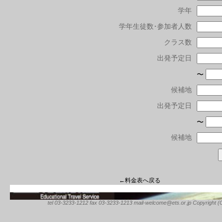
学年
学年生徒数･参加者人数
クラス数
出発予定日
〜
候補地
出発予定日
〜
候補地
←料金表へ戻る
tel 03-3233-1212 fax 03-3233-1213 mail-welcome@ets.or.jp Copyright (C) 