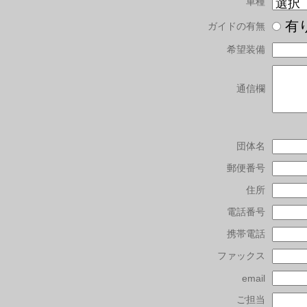
車種
有
ガイドの有無
希望装備
通信欄
団体名
郵便番号
住所
電話番号
携帯電話
ファックス
email
ご担当