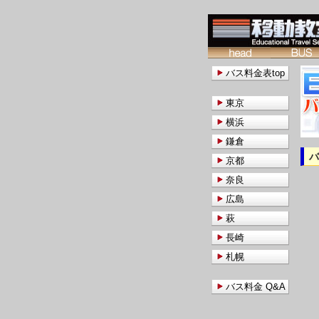
バス料金表top
東京
横浜
鎌倉
京都
奈良
広島
萩
長崎
札幌
バス料金 Q&A