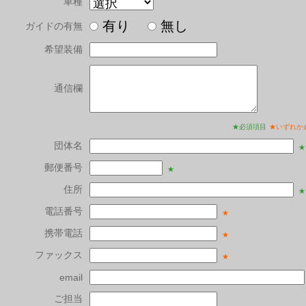
車種
有り
無し
ガイドの有無
希望装備
通信欄
★必須項目
★いずれか
団体名
★
郵便番号
★
住所
★
電話番号
★
携帯電話
★
ファックス
★
email
ご担当