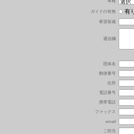
車種
有
ガイドの有無
希望装備
通信欄
団体名
郵便番号
住所
電話番号
携帯電話
ファックス
email
ご担当