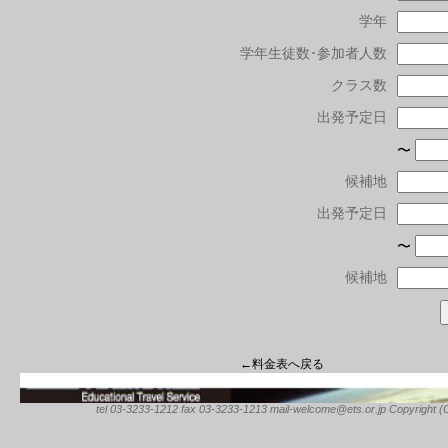
学年
学年生徒数･参加者人数
クラス数
出発予定日
〜
候補地
出発予定日
〜
候補地
←料金表へ戻る
tel 03-3233-1212 fax 03-3233-1213 mail-welcome@ets.or.jp Copyright (C) 