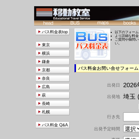
バス料金表top
以下のフォーム
より詳細な料金
ご質問や御問い
い。
東京
横浜
鎌倉
バス料金お問い合せフォーム
京都
奈良
202
出発日
広島
萩
埼玉 (
出発地
長崎
札幌
行き先
バス料金 Q&A
出発予定時間