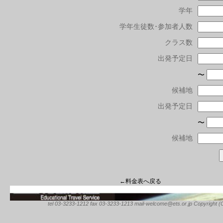
学年
学年生徒数･参加者人数
クラス数
出発予定日
〜
候補地
出発予定日
〜
候補地
←料金表へ戻る
tel 03-3233-1212 fax 03-3233-1213 mail-welcome@ets.or.jp Copyright (C) 