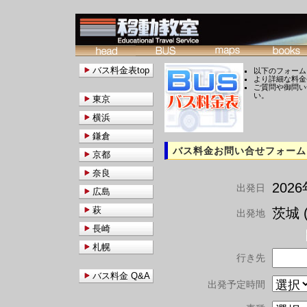
バス料金表top
以下のフォーム
より詳細な料金
ご質問や御問い
い。
東京
横浜
鎌倉
バス料金お問い合せフォーム
京都
奈良
202
出発日
広島
萩
茨城 (
出発地
長崎
札幌
行き先
バス料金 Q&A
出発予定時間