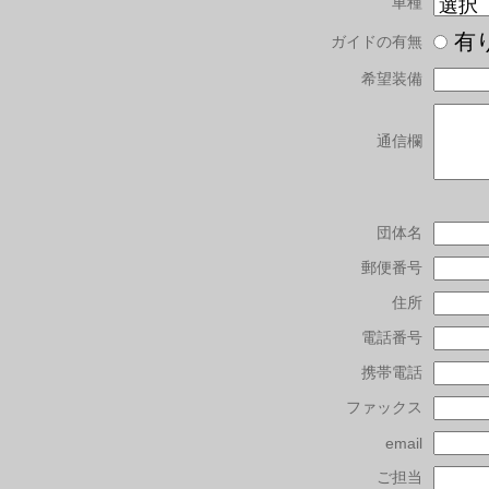
車種
有
ガイドの有無
希望装備
通信欄
団体名
郵便番号
住所
電話番号
携帯電話
ファックス
email
ご担当