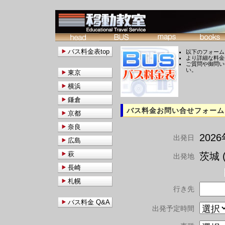
バス料金表top
以下のフォーム
より詳細な料金
ご質問や御問い
い。
東京
横浜
鎌倉
バス料金お問い合せフォーム
京都
奈良
202
出発日
広島
萩
茨城 (
出発地
長崎
札幌
行き先
バス料金 Q&A
出発予定時間