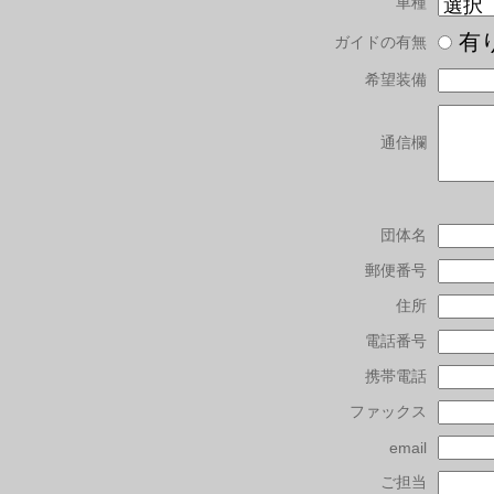
車種
有
ガイドの有無
希望装備
通信欄
団体名
郵便番号
住所
電話番号
携帯電話
ファックス
email
ご担当