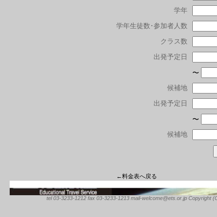
学年
学年生徒数･参加者人数
クラス数
出発予定日
〜
候補地
出発予定日
〜
候補地
←料金表へ戻る
tel 03-3233-1212 fax 03-3233-1213 mail-welcome@ets.or.jp Copyright (C) 