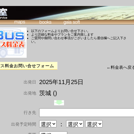
以下のフォームよりお問い合せ下さい。
より詳細な料金やプランをご案内致します
ご質問や御問い合わせ事項がございましたら通信欄へご記入下さ
い。
バス料金お問い合せフォーム
←料金表へ戻
2025年11月25日
出発日
茨城 ()
出発地
行き先
：
出発予定時間