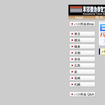
バス料金表top
東京
横浜
鎌倉
京都
奈良
広島
萩
長崎
札幌
バス料金 Q&A