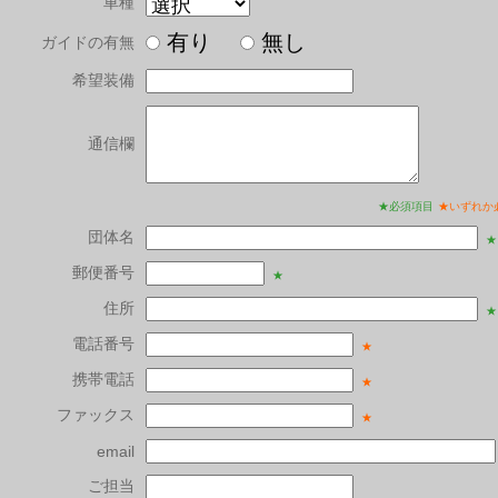
車種
有り
無し
ガイドの有無
希望装備
通信欄
★必須項目
★いずれか
団体名
★
郵便番号
★
住所
★
電話番号
★
携帯電話
★
ファックス
★
email
ご担当