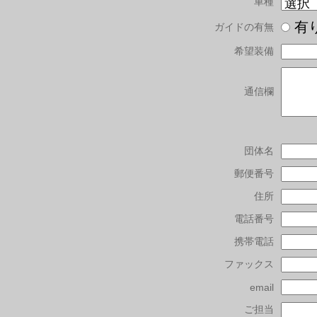
車種
有
ガイドの有無
希望装備
通信欄
団体名
郵便番号
住所
電話番号
携帯電話
ファックス
email
ご担当