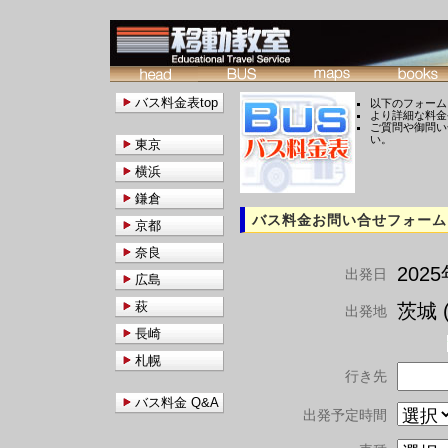
バス料金表top
以下のフォーム
より詳細な料金
ご質問や御問い
い。
東京
横浜
鎌倉
バス料金お問い合せフォーム
京都
奈良
202
出発日
広島
萩
茨城 (
出発地
長崎
札幌
行き先
バス料金 Q&A
出発予定時間