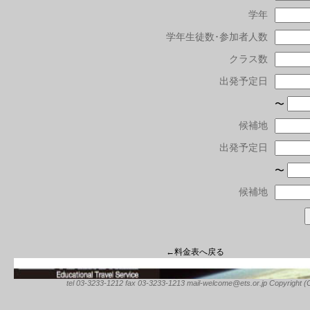
学年
学年生徒数･参加者人数
クラス数
出発予定日
〜
候補地
出発予定日
〜
候補地
←料金表へ戻る
tel 03-3233-1212 fax 03-3233-1213 mail-welcome@ets.or.jp Copyright (C) 