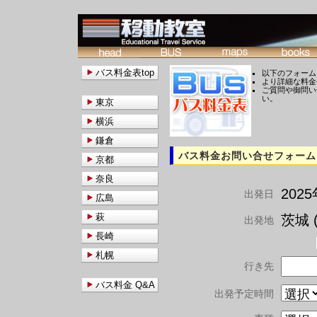
バス料金表top
以下のフォーム
より詳細な料金
ご質問や御問い
い。
東京
横浜
鎌倉
バス料金お問い合せフォーム
京都
奈良
202
出発日
広島
萩
茨城 (
出発地
長崎
札幌
行き先
バス料金 Q&A
出発予定時間