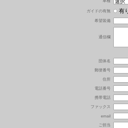
車種
有
ガイドの有無
希望装備
通信欄
団体名
郵便番号
住所
電話番号
携帯電話
ファックス
email
ご担当