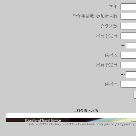
学年
学年生徒数･参加者人数
クラス数
出発予定日
〜
候補地
出発予定日
〜
候補地
←料金表へ戻る
tel 03-3233-1212 fax 03-3233-1213 mail-welcome@ets.or.jp Copyright (C) 