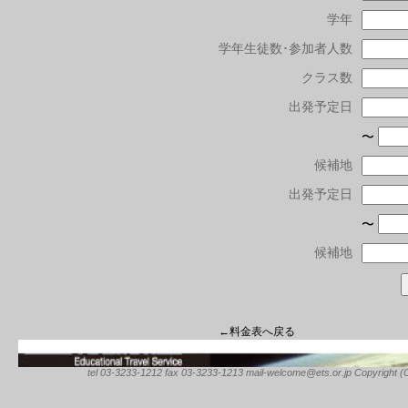
学年
学年生徒数･参加者人数
クラス数
出発予定日
〜
候補地
出発予定日
〜
候補地
←料金表へ戻る
tel 03-3233-1212 fax 03-3233-1213 mail-welcome@ets.or.jp Copyright (C) 