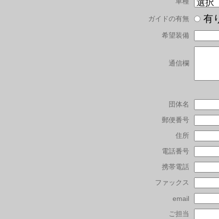
車種
有
ガイドの有無
希望装備
通信欄
団体名
郵便番号
住所
電話番号
携帯電話
ファックス
email
ご担当