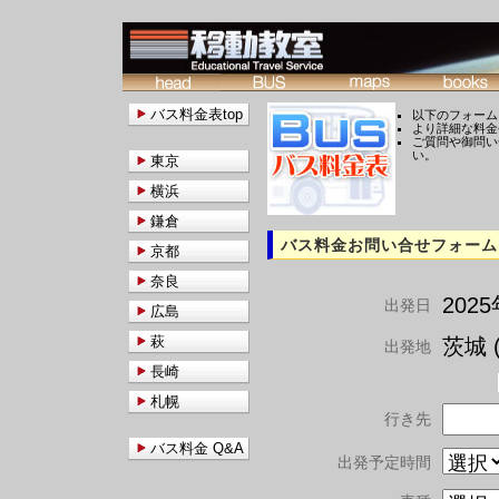
バス料金表top
以下のフォーム
より詳細な料金
ご質問や御問い
い。
東京
横浜
鎌倉
バス料金お問い合せフォーム
京都
奈良
202
出発日
広島
萩
茨城 (
出発地
長崎
札幌
行き先
バス料金 Q&A
出発予定時間