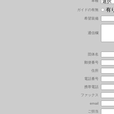
車種
有
ガイドの有無
希望装備
通信欄
団体名
郵便番号
住所
電話番号
携帯電話
ファックス
email
ご担当