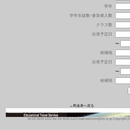
学年
学年生徒数･参加者人数
クラス数
出発予定日
〜
候補地
出発予定日
〜
候補地
←料金表へ戻る
tel 03-3233-1212 fax 03-3233-1213 mail-welcome@ets.or.jp Copyright (C) 