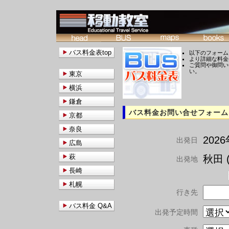
バス料金表top
以下のフォーム
より詳細な料金
ご質問や御問い
い。
東京
横浜
鎌倉
バス料金お問い合せフォーム
京都
奈良
202
出発日
広島
萩
秋田 (
出発地
長崎
札幌
行き先
バス料金 Q&A
出発予定時間