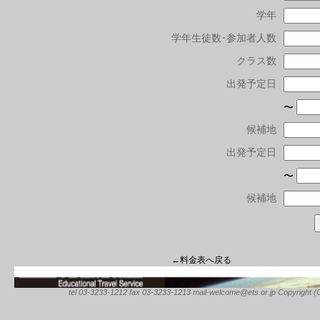
学年
学年生徒数･参加者人数
クラス数
出発予定日
〜
候補地
出発予定日
〜
候補地
←料金表へ戻る
tel 03-3233-1212 fax 03-3233-1213 mail-welcome@ets.or.jp Copyright (C) 