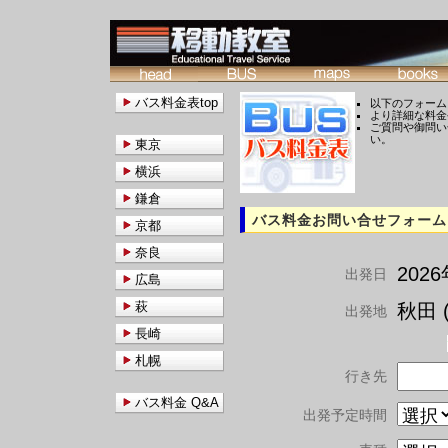
バス料金表top
以下のフォーム
より詳細な料金
ご質問や御問い
い。
東京
横浜
鎌倉
バス料金お問い合せフォーム
京都
奈良
202
出発日
広島
萩
秋田 (
出発地
長崎
札幌
行き先
バス料金 Q&A
出発予定時間