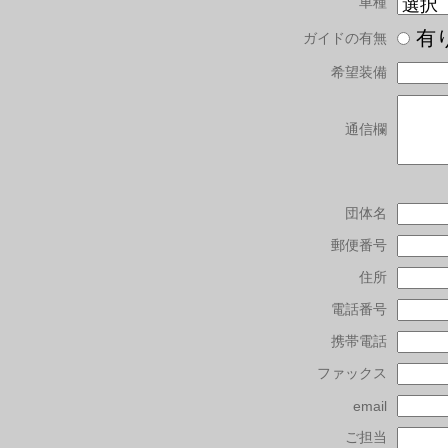
車種
有
ガイドの有無
希望装備
通信欄
団体名
郵便番号
住所
電話番号
携帯電話
ファックス
email
ご担当