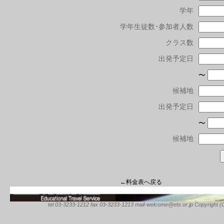
学年
学年生徒数･参加者人数
クラス数
出発予定日
〜
候補地
出発予定日
〜
候補地
←料金表へ戻る
tel 03-3233-1212 fax 03-3233-1213 mail-welcome@ets.or.jp Copyright (C) 