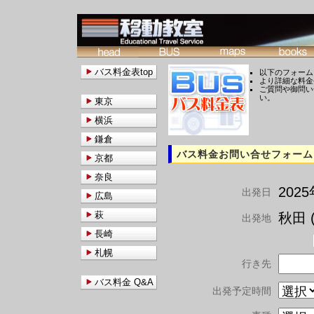
バス料金表top
以下のフォーム
より詳細な料金
ご質問や御問い
い。
東京
横浜
鎌倉
バス料金お問い合せフォーム
京都
奈良
202
出発日
広島
萩
秋田 (
出発地
長崎
札幌
行き先
バス料金 Q&A
出発予定時間