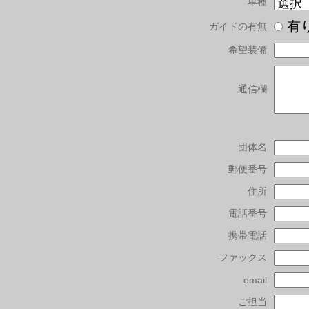
車種
有
ガイドの有無
希望装備
通信欄
団体名
郵便番号
住所
電話番号
携帯電話
ファックス
email
ご担当