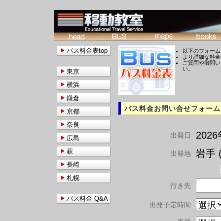
バス料金表top
以下のフォーム
より詳細な料金
ご質問や御問い
い。
東京
横浜
鎌倉
バス料金お問い合せフォーム
京都
奈良
202
出発日
広島
萩
岩手 (
出発地
長崎
札幌
行き先
バス料金 Q&A
出発予定時間