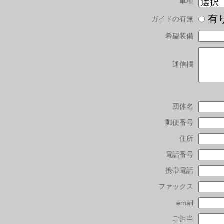
車種
有
ガイドの有無
希望装備
通信欄
団体名
郵便番号
住所
電話番号
携帯電話
ファックス
email
ご担当