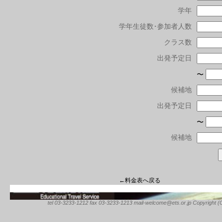
学年
学年生徒数･参加者人数
クラス数
出発予定日
〜
候補地
出発予定日
〜
候補地
←料金表へ戻る
tel 03-3233-1212 fax 03-3233-1213 mail-welcome@ets.or.jp Copyright (C) 