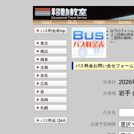
バス料金表top
以下のフォーム
より詳細な料金
ご質問や御問い
い。
東京
横浜
鎌倉
バス料金お問い合せフォーム
京都
奈良
202
出発日
広島
萩
岩手 (
出発地
長崎
札幌
行き先
バス料金 Q&A
出発予定時間