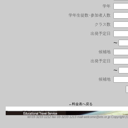
学年
学年生徒数･参加者人数
クラス数
出発予定日
〜
候補地
出発予定日
〜
候補地
←料金表へ戻る
tel 03-3233-1212 fax 03-3233-1213 mail-welcome@ets.or.jp Copyright (C) 