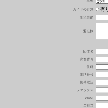
車種
有
ガイドの有無
希望装備
通信欄
団体名
郵便番号
住所
電話番号
携帯電話
ファックス
email
ご担当