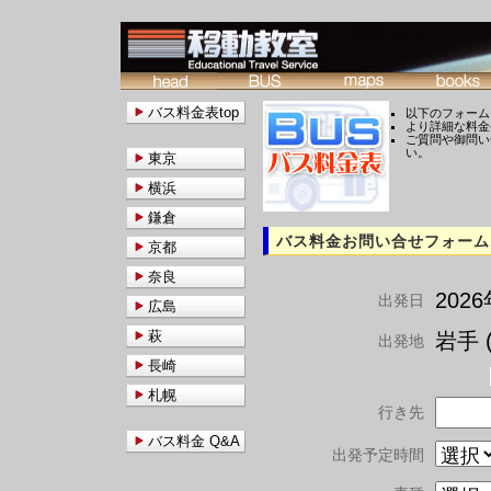
バス料金表top
以下のフォーム
より詳細な料金
ご質問や御問い
い。
東京
横浜
鎌倉
バス料金お問い合せフォーム
京都
奈良
202
出発日
広島
萩
岩手 (
出発地
長崎
札幌
行き先
バス料金 Q&A
出発予定時間