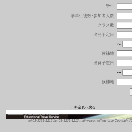
学年
学年生徒数･参加者人数
クラス数
出発予定日
〜
候補地
出発予定日
〜
候補地
←料金表へ戻る
tel 03-3233-1212 fax 03-3233-1213 mail-welcome@ets.or.jp Copyright (C) 