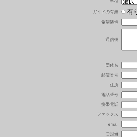
車種
有
ガイドの有無
希望装備
通信欄
団体名
郵便番号
住所
電話番号
携帯電話
ファックス
email
ご担当